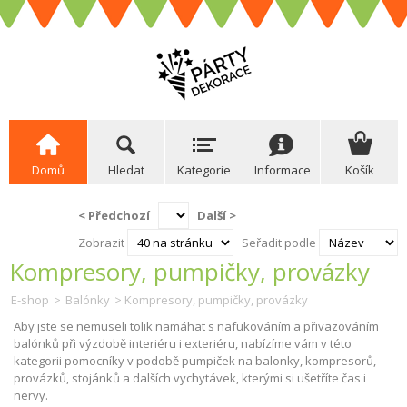
Domů
Hledat
Kategorie
Informace
Košík
< Předchozí
Další >
Zobrazit
Seřadit podle
Kompresory, pumpičky, provázky
E-shop
>
Balónky
> Kompresory, pumpičky, provázky
Aby jste se nemuseli tolik namáhat s nafukováním a přivazováním
balónků při výzdobě interiéru i exteriéru, nabízíme vám v této
kategorii pomocníky v podobě pumpiček na balonky, kompresorů,
provázků, stojánků a dalších vychytávek, kterými si ušetříte čas i
nervy.